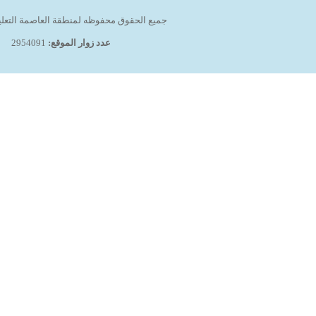
جميع الحقوق محفوظه لمنطقة العاصمة التعليمية 
عدد زوار الموقع:
2954091